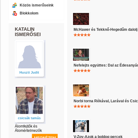
Közös ismerőseink
Blokkolom
KATALIN
McHawer és Tekknő-Hegedűm dalolj
ISMERŐSEI
Nefelejts együttes: Dal az Édesanyá
Huszti Judit
Norbi torna Rékával, Larával és Csic
csicsák tamás
Álomfejtők és
Álomértelmezők
V-Zoy-Azok a boldog percek