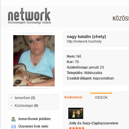
nagy katalin (chety)
http://network.hu/chety
Nem:
Nő
Kor:
70
Születésnap:
január 23.
Település:
Mátészalka
Családi állapot:
kapcsolatban
VIDEÓK
Kedvencei
Ismerősei
(3)
Közösségei
(9)
Ismerősnek jelölöm
Jolly és Suzy-Cigányszerelem
Üzenetet írok neki