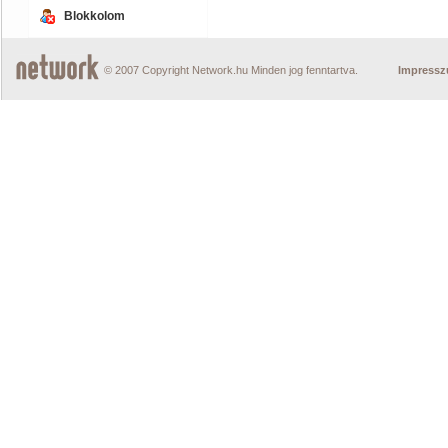
Blokkolom
© 2007 Copyright Network.hu Minden jog fenntartva.
Impress