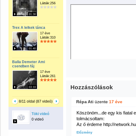
Látták:256
01:30
Trex A lelkek tánca
17 éve
Látták:310
01:40
Balla Demeter Ami
csendben fáj
17 éve
Látták:261
Hozzászólások
03:10
8/11 oldal (87 videó)
Répa Ati
üzente
17 éve
Köszönöm...de egy kis fiatal
Töki videó
tolmácsoltam:
0 videó
Az ő érdeme http://network.h
Előzmény