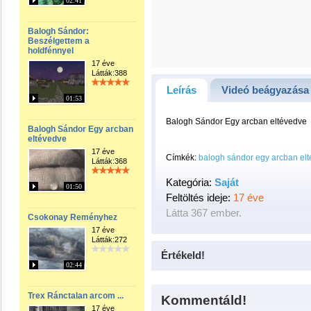
02:41
Balogh Sándor:
Beszélgettem a
holdfénnyel
17 éve
Látták:388
Leírás
Videó beágyazása
01:53
Balogh Sándor Egy arcban eltévedve
Balogh Sándor Egy arcban
eltévedve
17 éve
Címkék:
balogh sándor egy arcban el
Látták:368
Kategória:
Saját
01:50
Feltöltés ideje:
17 éve
Látta 367 ember.
Csokonay Reményhez
17 éve
Látták:272
Értékeld!
02:44
Trex Ránctalan arcom ...
Kommentáld!
17 éve