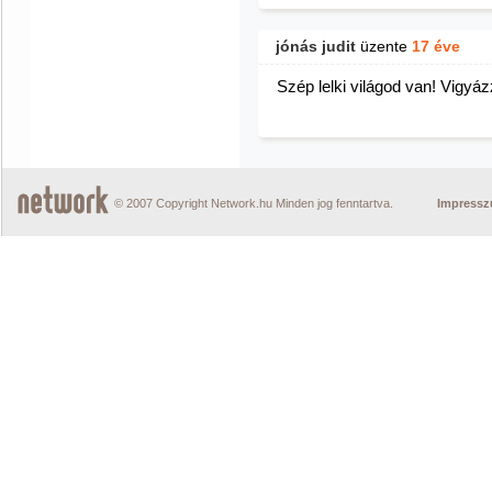
jónás judit
üzente
17 éve
Szép lelki világod van! Vigyáz
© 2007 Copyright Network.hu Minden jog fenntartva.
Impress