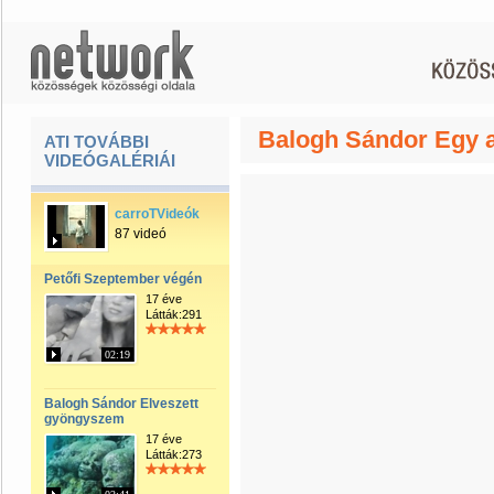
Balogh Sándor Egy a
ATI TOVÁBBI
VIDEÓGALÉRIÁI
carroTVideók
87 videó
Petőfi Szeptember végén
17 éve
Látták:291
02:19
Balogh Sándor Elveszett
gyöngyszem
17 éve
Látták:273