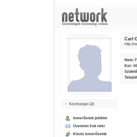
Carl 
http://
Nem:
F
Kor:
4
Szület
Telepü
Közösségei
(2)
Ismerősnek jelölöm
Üzenetet írok neki
Közös ismerőseink