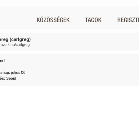
Greg (carlgreg)
network.hu/carlgreg
érfi
6
ésnap:
július 06.
lés:
Seoul