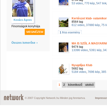
6794 tag
53 video
,
770 kép
,
547 link
Kertészet klub- valamikor 
Kovács Ágnes
8564 tag
612 video
,
37880 kép
,
75 l
Finomságok konyhája
1
friss esemény
Összes ismerőse
MA IS SZÓL A MAGYARN
9474 tag
13396 video
,
5391 kép
,
343
Nyugdíjas Klub
5682 tag
5184 video
,
7696 kép
,
385 
1
2
következő
utolsó
© 2007 Copyright Network.hu Minden jog fenntartva.
Impress