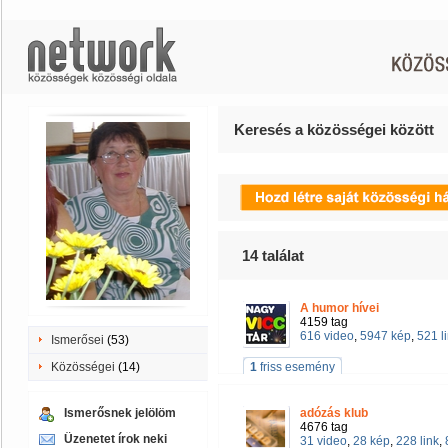
Keresés a közösségei között
14
találat
A humor hívei
4159 tag
616 video
,
5947 kép
,
521 l
Ismerősei
(53)
Közösségei
(14)
1
friss esemény
Ismerősnek jelölöm
adózás klub
4676 tag
Üzenetet írok neki
31 video
,
28 kép
,
228 link
,