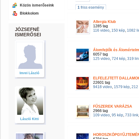
Közös ismerőseink
1
friss esemény
Blokkolom
Allergia Klub
1285 tag
JÓZSEFNÉ
116 video
,
150 kép
,
1082 li
ISMERŐSEI
Álomfejtők és Álomértel
6057 tag
125 video
,
724 kép
,
319 lin
Imrei László
ELFELEJTETT DALLAM
22601 tag
9418 video
,
1579 kép
,
212 
FŰSZEREK VARÁZSA
2966 tag
109 video
,
95 kép
,
733 link
László Kitti
HOROSZKÓPGYŰJTEMÉN