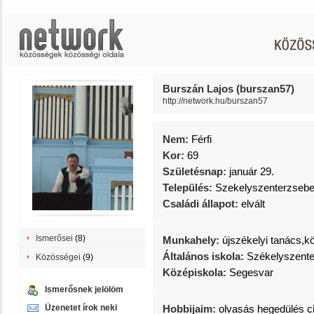
Burszán Lajos (burszan57)
http://network.hu/burszan57
Nem:
Férfi
Kor:
69
Születésnap:
január 29.
Település:
Szekelyszenterzsebe
Családi állapot:
elvált
Ismerősei
(8)
Munkahely:
újszékelyi tanács,k
Általános iskola:
Székelyszente
Közösségei
(9)
Középiskola:
Segesvar
Ismerősnek jelölöm
Üzenetet írok neki
Hobbijaim:
olvasás hegedülés 