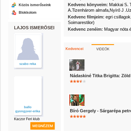
Kedvenc könyveim:
Makkai S. T
Közös ismerőseink
A.Tizenhárom almafa,Nyírő J .U
Blokkolom
Kedvenc filmjeim:
egri csillag
Soimarestilor)
LAJOS ISMERŐSEI
Kedvenc zenéim:
Magyar nóta 
VIDEÓK
Kedvencei
szabo reka
Nádaskiné Titka Brigitta: Zöl
ballo
Bíró Gergely - Sárgarépa pet
gyongyver-erika
Kaczor Feri klub