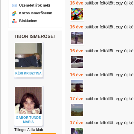
16 éve
buitibor
feltöltött egy új
ké
Üzenetet írok neki
Közös ismerőseink
Blokkolom
16 éve
buitibor
feltöltött egy új
ké
TIBOR ISMERŐSEI
16 éve
buitibor
feltöltött egy új
ké
KÉRI KRISZTINA
16 éve
buitibor
feltöltött egy új
ké
17 éve
buitibor
feltöltött egy új
ké
GÁBOR TÜNDE
MÁRIA
17 éve
buitibor
feltöltött egy új
ké
Tilinger Attila klub