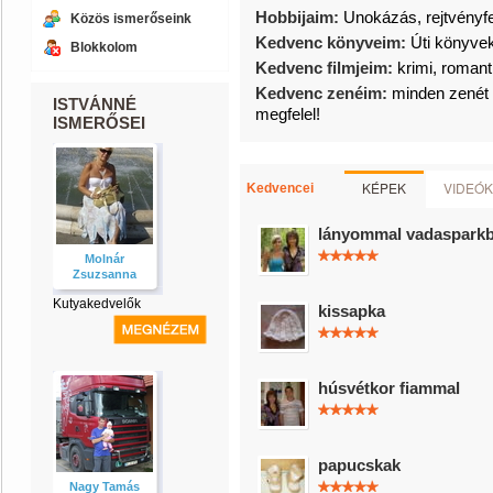
Hobbijaim:
Unokázás, rejtvényfe
Közös ismerőseink
Kedvenc könyveim:
Úti könyve
Blokkolom
Kedvenc filmjeim:
krimi, romant
Kedvenc zenéim:
minden zenét
ISTVÁNNÉ
megfelel!
ISMERŐSEI
KÉPEK
VIDEÓK
Kedvencei
lányommal vadaspark
Molnár
Zsuzsanna
Kutyakedvelők
kissapka
húsvétkor fiammal
papucskak
Nagy Tamás