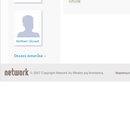
Hofherr József
Összes ismerőse
© 2007 Copyright Network.hu Minden jog fenntartva.
Impress