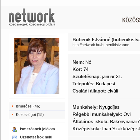
Bubenik Istvánné (bubenikistv
http://network.hu/bubenikistvanne
Nem:
Nő
Kor:
74
Születésnap:
január 31.
Település:
Budapest
Családi állapot:
elvált
Ismerősei
(46)
Munkahely:
Nyugdíjas
Régebbi munkahelyek:
Ovi
Közösségei
(15)
Általános iskola:
Bakonynánai Á
Középiskola:
Ipari Szakközépi
Ismerősnek jelölöm
Üzenetet írok neki