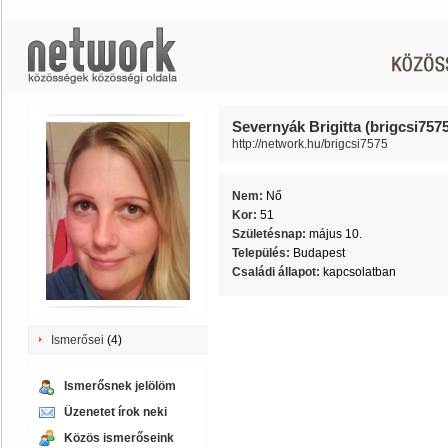
Severnyák Brigitta (brigcsi757
http://network.hu/brigcsi7575
Nem:
Nő
Kor:
51
Születésnap:
május 10.
Település:
Budapest
Családi állapot:
kapcsolatban
Ismerősei
(4)
Ismerősnek jelölöm
Üzenetet írok neki
Közös ismerőseink