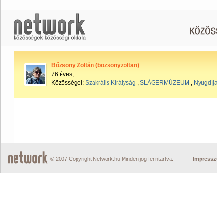
Bőzsöny Zoltán (bozsonyzoltan)
76 éves,
Közösségei:
Szakrális Királyság
,
SLÁGERMÚZEUM
,
Nyugdíja
© 2007 Copyright Network.hu Minden jog fenntartva.
Impress