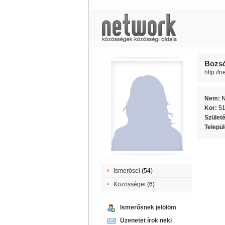
Bozsó
http://
Nem:
Kor:
5
Szület
Telepü
Ismerősei
(54)
Közösségei
(6)
Ismerősnek jelölöm
Üzenetet írok neki