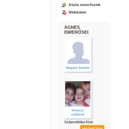
Közös ismerőseink
Blokkolom
ÁGNES
ISMERŐSEI
Megyeri András
ferenczi
zoltánné
Szájesztétika Klub