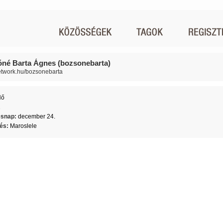
né Barta Ágnes (bozsonebarta)
network.hu/bozsonebarta
Nő
1
ésnap:
december 24.
lés:
Maroslele