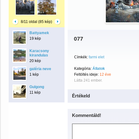
8/11 oldal (85 kép)
Battyamek
077
19 kép
Karacsony
kirandulas
Címkék:
farmi elet
20 kép
Kategória:
Állatok
galéria neve
1 kép
Feltöltés ideje:
12 éve
Látta 241 ember.
Gulgong
11 kép
Értékeld
Kommentáld!