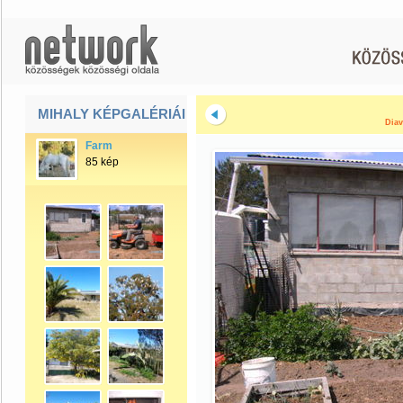
MIHALY KÉPGALÉRIÁI
Diav
Farm
85 kép