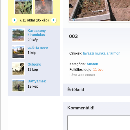
7/11 oldal (85 kép)
Karacsony
kirandulas
003
20 kép
galéria neve
1 kép
Címkék:
tavaszi munka a farmon
Kategória:
Állatok
Gulgong
11 kép
Feltöltés ideje:
11 éve
Látta 433 ember.
Battyamek
19 kép
Értékeld
Kommentáld!