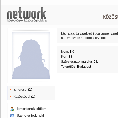
Boross Erzsébet (borosserzse
http://network.hu/borosserzsebet
Nem:
Nő
Kor:
38
Születésnap:
március 03.
Település:
Budapest
Ismerősei
(1)
Közösségei
(1)
Ismerősnek jelölöm
Üzenetet írok neki