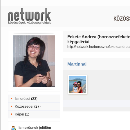
Fekete Andrea (borocznefeket
képgalériái
http://network.hu/borocznefeketeandrea
Martinnal
Ismerősei
(23)
Közösségei
(27)
Képei
(1)
Ismerősnek jelölöm