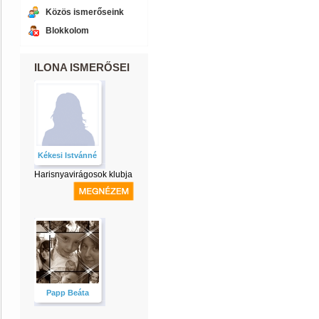
Közös ismerőseink
Blokkolom
ILONA ISMERŐSEI
Kékesi Istvánné
Harisnyavirágosok klubja
Papp Beáta