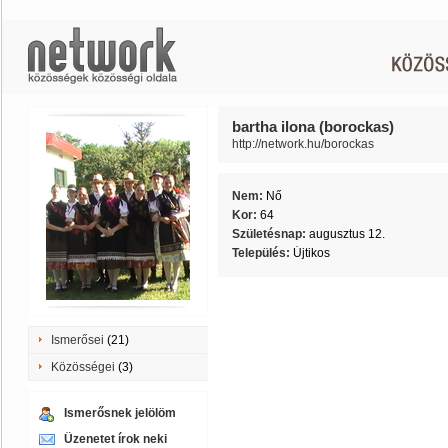
bartha ilona (borockas)
http://network.hu/borockas
Nem:
Nő
Kor:
64
Születésnap:
augusztus 12.
Település:
Újtikos
Ismerősei
(21)
Közösségei
(3)
Ismerősnek jelölöm
Üzenetet írok neki