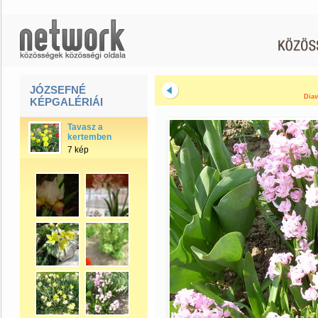
JÓZSEFNÉ
Diav
KÉPGALÉRIÁI
Tavasz a
kertemben
7 kép