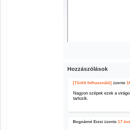
Hozzászólások
[Törölt felhasználó]
üzente
1
Nagyon szépek ezek a virágo
tartozik.
Bognárné Erzsi
üzente
17 év