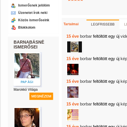
Ismerősnek jelölöm
Üzenetet írok neki
Közös ismerőseink
LEGFRISSEBB
L
Tartalmai
Blokkolom
15 éve
borbar
feltöltött egy új
vid
BARNABÁSNÉ
ISMERŐSEI
15 éve
borbar
feltöltött egy új
kép
15 éve
borbar
feltöltött egy új
kép
PAP ÁGI
Marokkó Világa
15 éve
borbar
feltöltött egy új
kép
15 éve
borbar
feltöltött egy új
kép