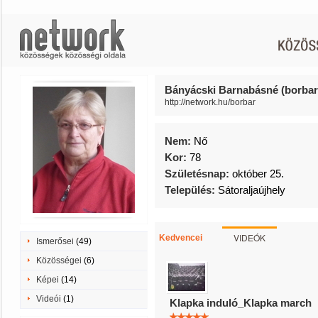
Bányácski Barnabásné (borbar
http://network.hu/borbar
Nem:
Nő
Kor:
78
Születésnap:
október 25.
Település:
Sátoraljaújhely
VIDEÓK
Kedvencei
Ismerősei
(49)
Közösségei
(6)
Képei
(14)
Videói
(1)
Klapka induló_Klapka march