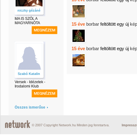
niczky gézáné
MA IS SZÓL A
MAGYARNÓTA
15 éve
borbar
feltöltött egy új
kép
15 éve
borbar
feltöltött egy új
kép
Szabó Katalin
Versek - Idézetek -
Irodalomi Klub
Összes ismerőse
© 2007 Copyright Network.hu Minden jog fenntartva.
Impress