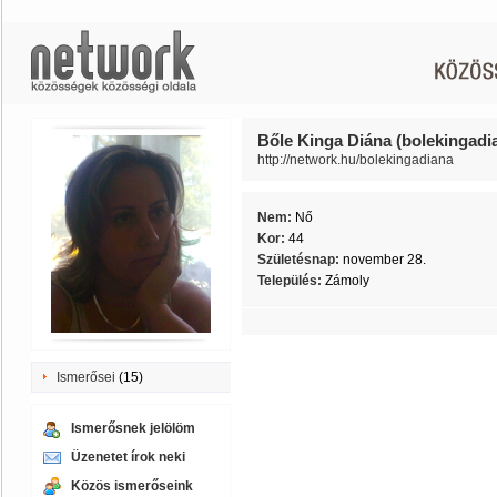
Bőle Kinga Diána (bolekingadi
http://network.hu/bolekingadiana
Nem:
Nő
Kor:
44
Születésnap:
november 28.
Település:
Zámoly
Ismerősei
(15)
Ismerősnek jelölöm
Üzenetet írok neki
Közös ismerőseink