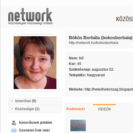
Bökös Borbála (bokosborbala)
http://network.hu/bokosborbala
Nem:
Nő
Kor:
45
Születésnap:
augusztus 02.
Település:
Nagyvarad
Website:
http://hetedhetorszag.blogspo
Ismerősei
(6)
VIDEÓK
Közösségei
(1)
Kedvencei
Ismerősnek jelölöm
Üzenetet írok neki