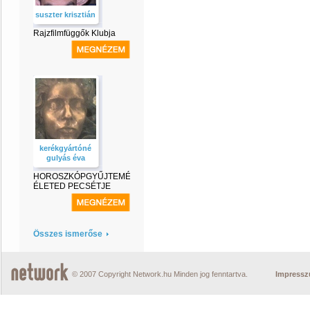
suszter krisztián
Rajzfilmfüggők Klubja
kerékgyártóné
gulyás éva
HOROSZKÓPGYŰJTEMÉNY-
ÉLETED PECSÉTJE
Összes ismerőse
© 2007 Copyright Network.hu Minden jog fenntartva.
Impress