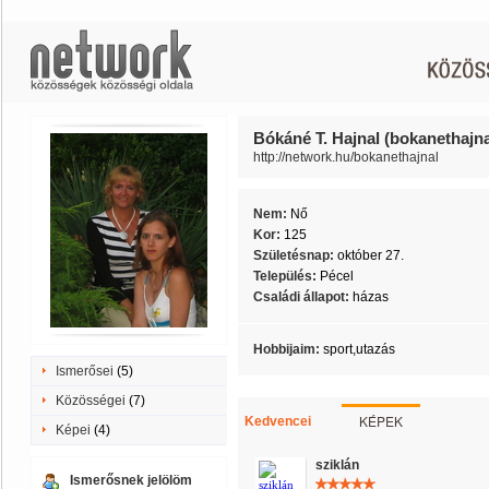
Bókáné T. Hajnal (bokanethajna
http://network.hu/bokanethajnal
Nem:
Nő
Kor:
125
Születésnap:
október 27.
Település:
Pécel
Családi állapot:
házas
Hobbijaim:
sport,utazás
Ismerősei
(5)
Közösségei
(7)
KÉPEK
Kedvencei
Képei
(4)
sziklán
Ismerősnek jelölöm