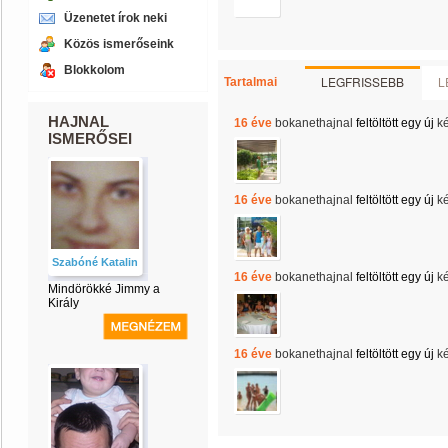
Üzenetet írok neki
Közös ismerőseink
Blokkolom
LEGFRISSEBB
L
Tartalmai
HAJNAL
16 éve
bokanethajnal
feltöltött egy új
k
ISMERŐSEI
16 éve
bokanethajnal
feltöltött egy új
k
Szabóné Katalin
16 éve
bokanethajnal
feltöltött egy új
k
Mindörökké Jimmy a
Király
16 éve
bokanethajnal
feltöltött egy új
k