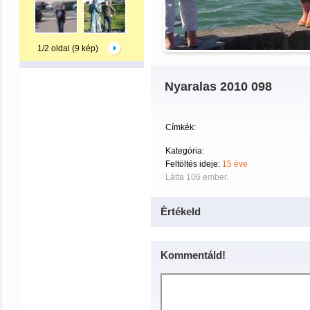
1/2 oldal (9 kép)
Nyaralas 2010 098
Címkék:
Kategória:
Feltöltés ideje:
15 éve
Látta 106 ember.
Értékeld
Kommentáld!