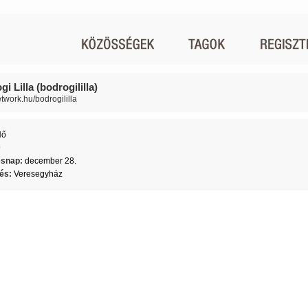
i Lilla (bodrogililla)
etwork.hu/bodrogililla
Nő
9
ésnap:
december 28.
lés:
Veresegyház