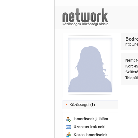
Bodrog
http://n
Nem:
Kor:
4
Szület
Telepü
Közösségei
(1)
Ismerősnek jelölöm
Üzenetet írok neki
Közös ismerőseink