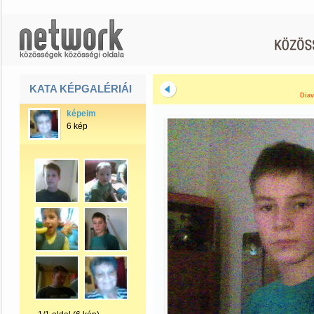
KATA KÉPGALÉRIÁI
Diav
képeim
6 kép