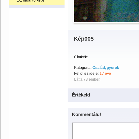
1/1 oldal (6 kép)
Kép005
Címkék:
Kategória:
Család, gyerek
Feltöltés ideje:
17 éve
Látta 73 ember.
Értékeld
Kommentáld!