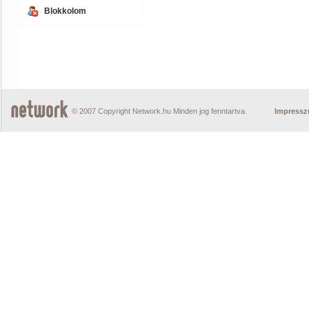
Blokkolom
© 2007 Copyright Network.hu Minden jog fenntartva.
Impress