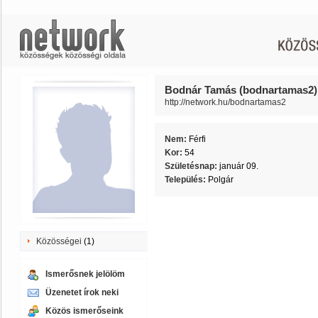
Bodnár Tamás (bodnartamas2)
http://network.hu/bodnartamas2
Nem:
Férfi
Kor:
54
Születésnap:
január 09.
Település:
Polgár
Közösségei
(1)
Ismerősnek jelölöm
Üzenetet írok neki
Közös ismerőseink