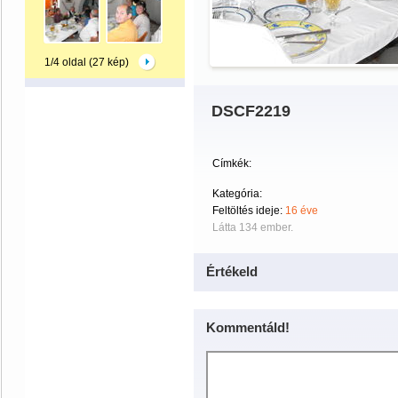
1/4 oldal (27 kép)
DSCF2219
Címkék:
Kategória:
Feltöltés ideje:
16 éve
Látta 134 ember.
Értékeld
Kommentáld!