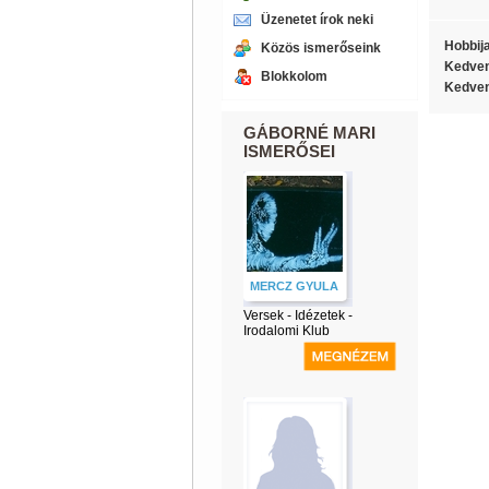
Üzenetet írok neki
Hobbij
Közös ismerőseink
Kedven
Blokkolom
Kedven
GÁBORNÉ MARI
ISMERŐSEI
MERCZ GYULA
Versek - Idézetek -
Irodalomi Klub