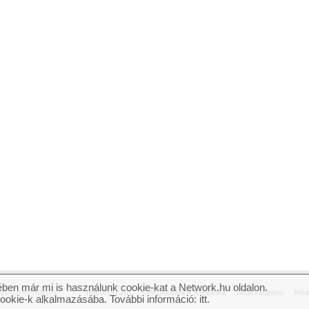
ben már mi is használunk cookie-kat a Network.hu oldalon.
n jog fenntartva.
Impresszum
Felhasználási feltételek
Adatvédelem
Méd
cookie-k alkalmazásába. További információ:
itt
.