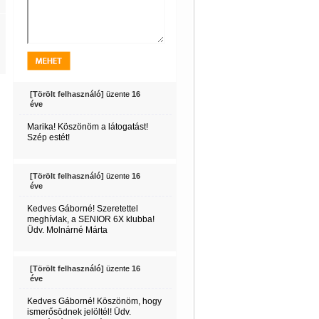
[Törölt felhasználó]
üzente
16
éve
Marika! Köszönöm a látogatást!
Szép estét!
[Törölt felhasználó]
üzente
16
éve
Kedves Gáborné! Szeretettel
meghívlak, a SENIOR 6X klubba!
Üdv. Molnárné Márta
[Törölt felhasználó]
üzente
16
éve
Kedves Gáborné! Köszönöm, hogy
ismerősödnek jelöltél! Üdv.