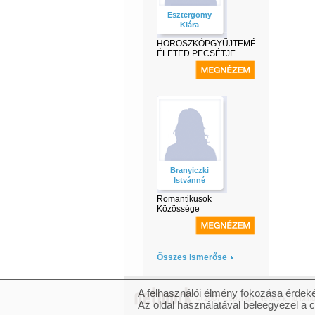
Esztergomy
Klára
HOROSZKÓPGYŰJTEMÉNY-
ÉLETED PECSÉTJE
Branyiczki
Istvánné
Romantikusok
Közössége
Összes ismerőse
A felhasználói élmény fokozása érdeké
© 2007 Copyright Network.hu Minde
Az oldal használatával beleegyezel a 