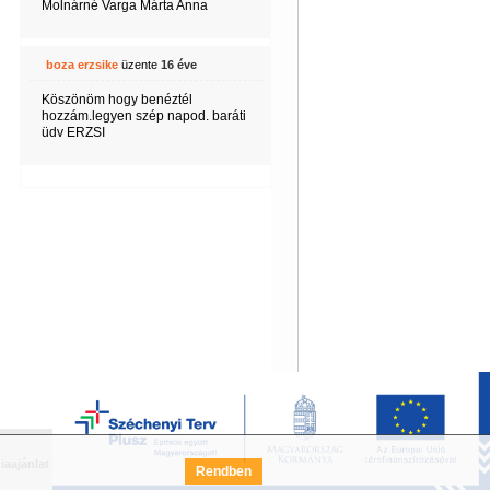
Molnárné Varga Márta Anna
boza erzsike
üzente
16 éve
Köszönöm hogy benéztél
hozzám.legyen szép napod. baráti
üdv ERZSI
iaajánlat
Széchenyi Terv Pályázat
FAQ
Rendben