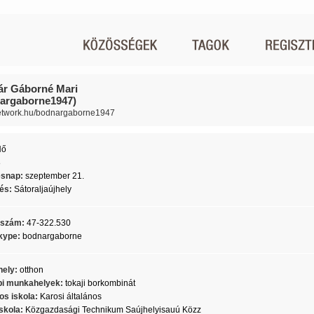
r Gáborné Mari
argaborne1947)
network.hu/bodnargaborne1947
Nő
8
ésnap:
szeptember 21.
lés:
Sátoraljaújhely
nszám:
47-322.530
kype:
bodnargaborne
ely:
otthon
i munkahelyek:
tokaji borkombinát
os iskola:
Karosi általános
skola:
Közgazdasági Technikum Saújhelyisauú Közz