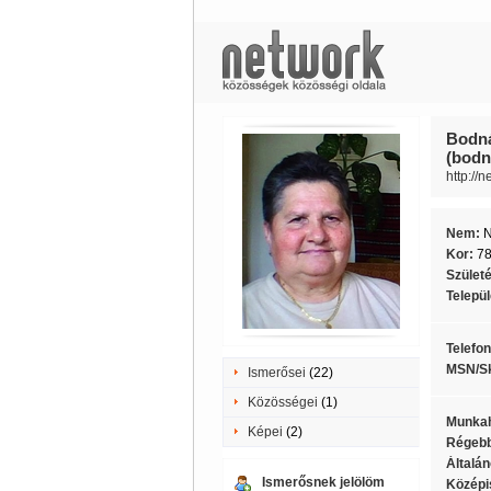
Bodná
(bodn
http://
Nem:
Kor:
7
Szület
Telepü
Telefo
MSN/S
Ismerősei
(22)
Közösségei
(1)
Munkah
Képei
(2)
Régebb
Általán
Ismerősnek jelölöm
Középi