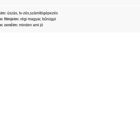
aim:
úszás, tv-zés,számítógépezés
c filmjeim:
régi magyar, bűnügyi
c zenéim:
minden ami jó