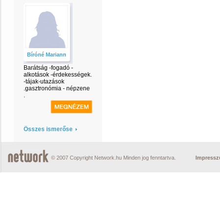
Bíróné Mariann
Barátság -fogadó -
alkotások -érdekességek.
-tájak-utazások
.gasztronómia - népzene
.
Összes ismerőse
© 2007 Copyright Network.hu Minden jog fenntartva.
Impress