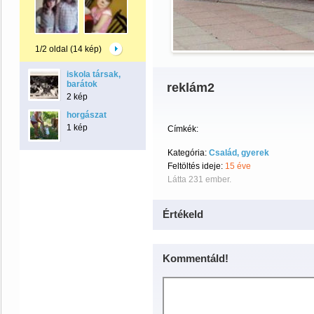
1/2 oldal (14 kép)
iskola társak,
barátok
reklám2
2 kép
horgászat
1 kép
Címkék:
Kategória:
Család, gyerek
Feltöltés ideje:
15 éve
Látta 231 ember.
Értékeld
Kommentáld!