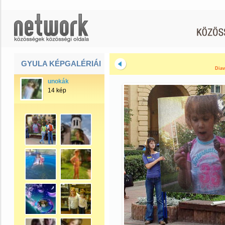
GYULA KÉPGALÉRIÁI
Diav
unokák
14 kép