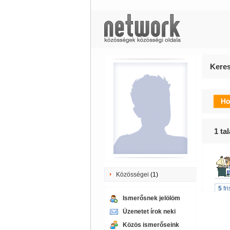
Keres
1
tal
Közösségei
(1)
5
fr
Ismerősnek jelölöm
Üzenetet írok neki
Közös ismerőseink