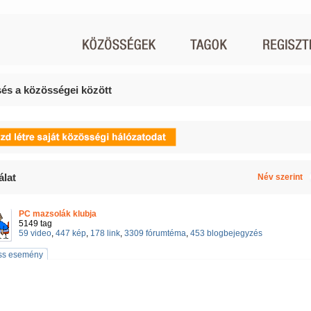
és a közösségei között
álat
Név szerint
PC mazsolák klubja
5149 tag
59 video
,
447 kép
,
178 link
,
3309 fórumtéma
,
453 blogbejegyzés
iss esemény