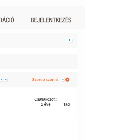
Szerep szerint
Csatlakozott :
1 éve
Tag