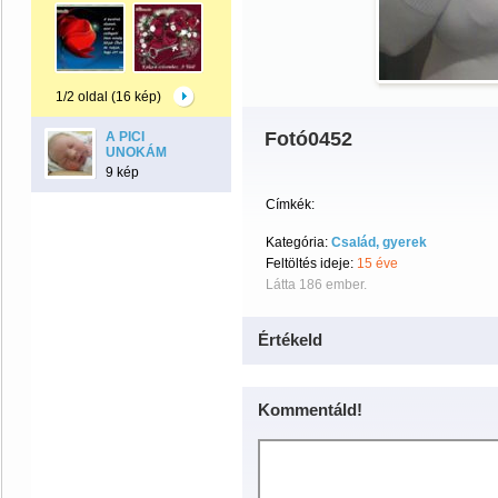
1/2 oldal (16 kép)
Fotó0452
A PICI
UNOKÁM
9 kép
Címkék:
Kategória:
Család, gyerek
Feltöltés ideje:
15 éve
Látta 186 ember.
Értékeld
Kommentáld!