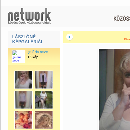
LÁSZLÓNÉ
Diav
KÉPGALÉRIÁI
galéria neve
16 kép