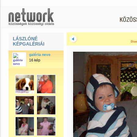
LÁSZLÓNÉ
Diav
KÉPGALÉRIÁI
galéria neve
16 kép