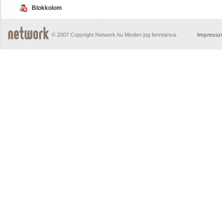
Blokkolom
© 2007 Copyright Network.hu Minden jog fenntartva.
Impress