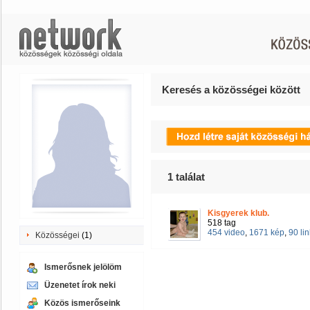
Keresés a közösségei között
1
találat
Kisgyerek klub.
518 tag
454 video
,
1671 kép
,
90 lin
Közösségei
(1)
Ismerősnek jelölöm
Üzenetet írok neki
Közös ismerőseink