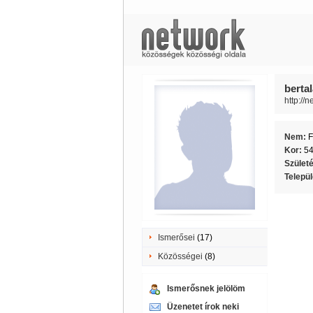
bertal
http://
Nem:
F
Kor:
5
Szület
Telepü
Ismerősei
(17)
Közösségei
(8)
Ismerősnek jelölöm
Üzenetet írok neki