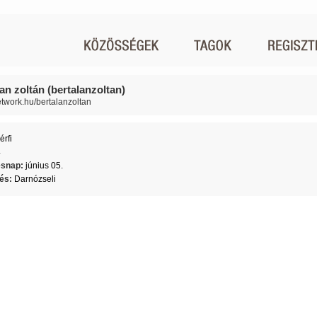
an zoltán (bertalanzoltan)
network.hu/bertalanzoltan
érfi
4
ésnap:
június 05.
lés:
Darnózseli