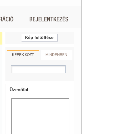
Kép feltöltése
KÉPEK KÖZT
MINDENBEN
Üzenőfal