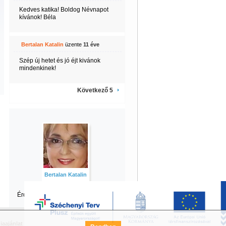
Kedves katika! Boldog Névnapot
kívánok! Béla
Bertalan Katalin
üzente
11 éve
Szép új hetet és jó éjt kivánok
mindenkinek!
Következő 5
Bertalan Katalin
Érdekel Katalin
többi tartalma is?
iaajánlat
Széchenyi Terv Pályázat
FAQ