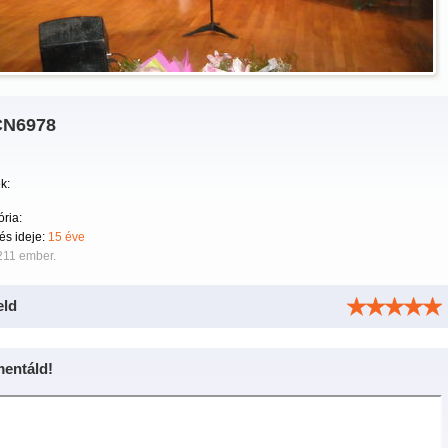
N6978
k:
ria:
tés ideje:
15 éve
211 ember.
eld
entáld!