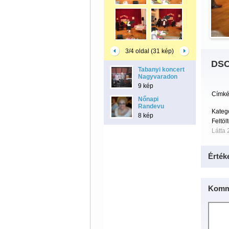
3/4 oldal (31 kép)
DSC
Tabanyi koncert
Nagyvaradon
9 kép
Címké
Nőnapi
Randevu
Kategó
8 kép
Feltöl
Látta 
Érték
Komm