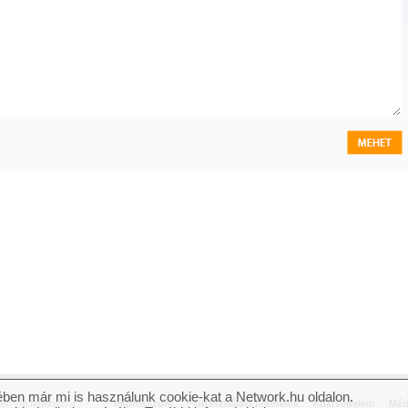
ben már mi is használunk cookie-kat a Network.hu oldalon.
n jog fenntartva.
Impresszum
Felhasználási feltételek
Adatvédelem
Méd