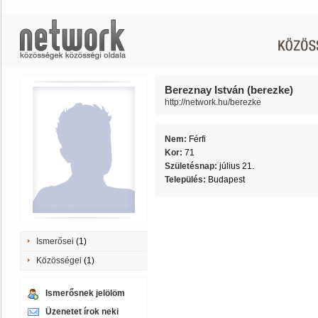
Bereznay István (berezke)
http://network.hu/berezke
Nem:
Férfi
Kor:
71
Születésnap:
július 21.
Település:
Budapest
Ismerősei
(1)
Közösségei
(1)
Ismerősnek jelölöm
Üzenetet írok neki