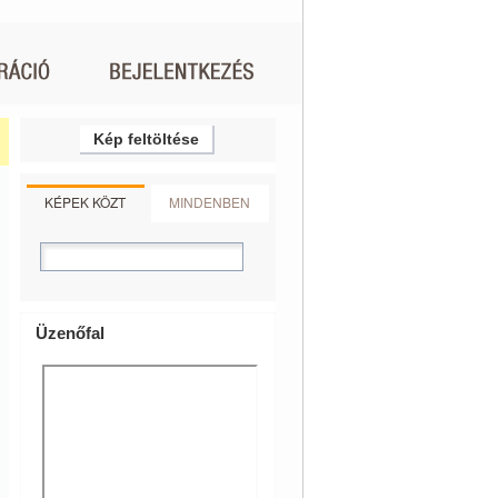
Kép feltöltése
KÉPEK KÖZT
MINDENBEN
Üzenőfal