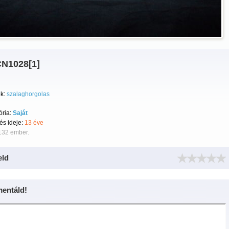
N1028[1]
k:
szalaghorgolas
ória:
Saját
tés ideje:
13 éve
132 ember.
eld
entáld!