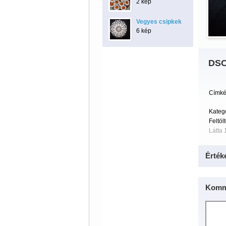
2 kép
Vegyes csipkek
6 kép
DSC
Címké
Kateg
Feltöl
Látta 
Érték
Komm