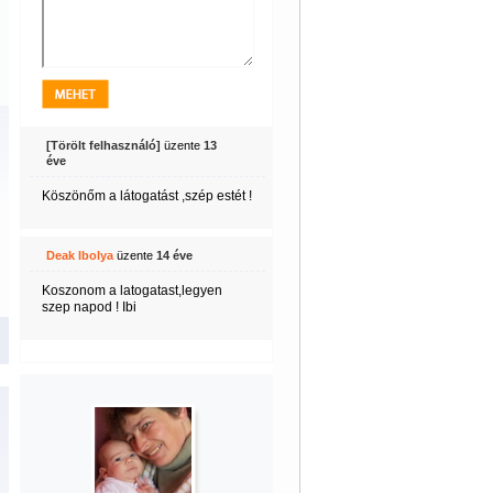
[Törölt felhasználó]
üzente
13
éve
Köszönőm a látogatást ,szép estét !
Deak Ibolya
üzente
14 éve
Koszonom a latogatast,legyen
szep napod ! Ibi