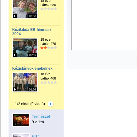
18 éve
Látták:580
03:53
Kézilabda EB-himnusz
2004
18 éve
Látták:476
00:19
Kézislányok énekelnek
18 éve
Látták:408
01:04
1/2 oldal (9 videó)
Természet
9 videó
FTC