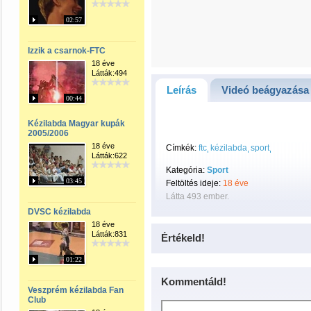
02:57
Izzik a csarnok-FTC
18 éve
Látták:494
Leírás
Videó beágyazása
00:44
Kézilabda Magyar kupák
2005/2006
18 éve
Címkék:
ftc
kézilabda
sport
Látták:622
Kategória:
Sport
03:45
Feltöltés ideje:
18 éve
Látta 493 ember.
DVSC kézilabda
18 éve
Látták:831
Értékeld!
01:22
Kommentáld!
Veszprém kézilabda Fan
Club