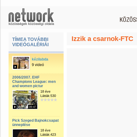
Izzik a csarnok-FTC
TÍMEA TOVÁBBI
VIDEÓGALÉRIÁI
kézilabda
9 videó
2006/2007. EHF
Champions League: men
and women pictur
18 éve
Látták:530
09:47
Pick Szeged Bajnokcsapat
ünneplése
18 éve
Látták:423