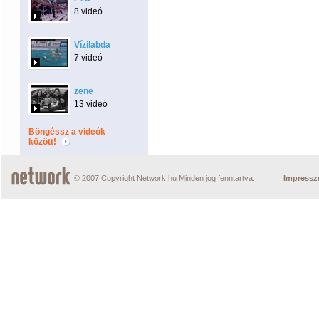
8 videó
Vízilabda
7 videó
zene
13 videó
Böngéssz a videók
között!
© 2007 Copyright Network.hu Minden jog fenntartva.
Impress