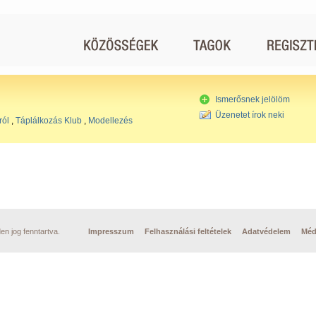
Ismerősnek jelölöm
Üzenetet írok neki
ról
,
Táplálkozás Klub
,
Modellezés
n jog fenntartva.
Impresszum
Felhasználási feltételek
Adatvédelem
Méd