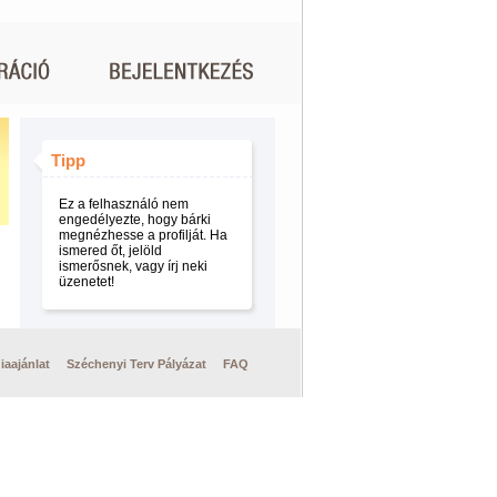
Tipp
Ez a felhasználó nem
engedélyezte, hogy bárki
megnézhesse a profilját. Ha
ismered őt, jelöld
ismerősnek, vagy írj neki
üzenetet!
iaajánlat
Széchenyi Terv Pályázat
FAQ