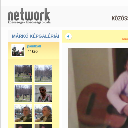
MÁRKÓ KÉPGALÉRIÁI
Diav
paintball
77 kép