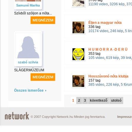
5700 tag
11190 video
,
3206 kép
,
370
Samuné Marika
Szívből szóljon a nóta...
Éljen a magyar nóta
336 tag
10174 video
,
246 kép
,
5 li
H U M O R R A -D E R Ü
353 tag
105 video
,
619 kép
,
39 link
szabó szilvia
SLÁGERMÚZEUM
Hosszúvonó nóta klubja
157 tag
385 video
,
226 kép
,
5 fóru
Összes ismerőse
1
2
3
következő
utolsó
© 2007 Copyright Network.hu Minden jog fenntartva.
Impress