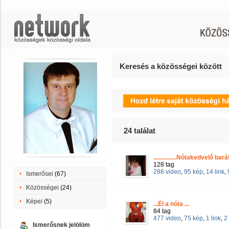
Keresés a közösségei között
24
találat
...............Nótakedvelő ba
128 tag
288 video
,
95 kép
,
14 link
,
Ismerősei
(67)
Közösségei
(24)
Képei
(5)
...Él a nóta ...
84 tag
477 video
,
75 kép
,
1 link
,
2
Ismerősnek jelölöm