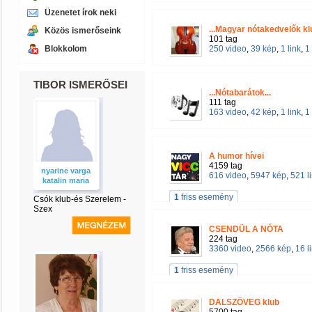
Üzenetet írok neki
...Magyar nótakedvelők klub
Közös ismerőseink
101 tag
Blokkolom
250 video
,
39 kép
,
1 link
,
1
TIBOR ISMERŐSEI
...Nótabarátok...
111 tag
163 video
,
42 kép
,
1 link
,
1
A humor hívei
4159 tag
nyarine varga
616 video
,
5947 kép
,
521 l
katalin maria
1
friss esemény
Csók klub-és Szerelem -
Szex
CSENDÜL A NÓTA
224 tag
3360 video
,
2566 kép
,
16 l
1
friss esemény
DALSZÖVEG klub