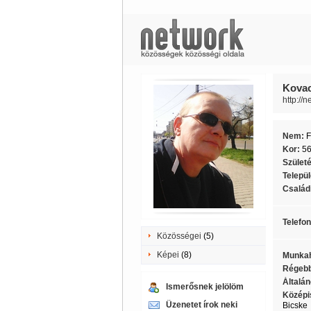
Kovac
http://
Nem:
F
Kor:
5
Szület
Telepü
Családi
Telefo
Közösségei
(5)
Képei
(8)
Munkah
Régebb
Általán
Ismerősnek jelölöm
Középi
Üzenetet írok neki
Bicske