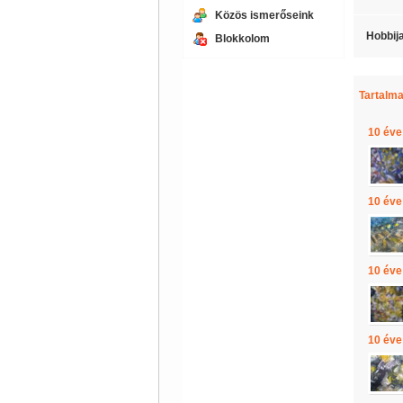
Közös ismerőseink
Hobbij
Blokkolom
Tartalma
10 éve
10 éve
10 éve
10 éve