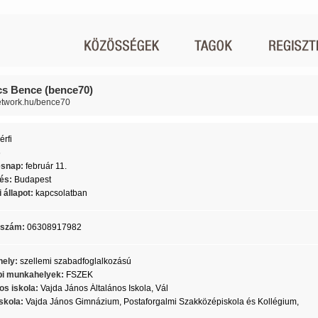
s Bence (bence70)
network.hu/bence70
érfi
6
ésnap:
február 11.
lés:
Budapest
 állapot:
kapcsolatban
nszám:
06308917982
ely:
szellemi szabadfoglalkozású
i munkahelyek:
FSZEK
os iskola:
Vajda János Általános Iskola, Vál
skola:
Vajda János Gimnázium, Postaforgalmi Szakközépiskola és Kollégium,