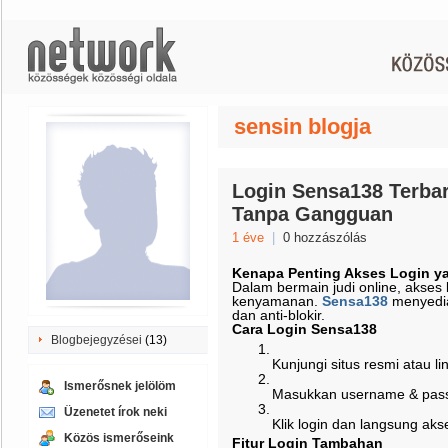
sensin blogja
Login Sensa138 Terba
Tanpa Gangguan
1 éve
|
0 hozzászólás
Kenapa Penting Akses Login ya
Dalam bermain judi online, akses 
kenyamanan.
Sensa138
menyediak
dan anti-blokir.
Cara Login Sensa138
Blogbejegyzései
(13)
Kunjungi situs resmi atau li
Ismerősnek jelölöm
Masukkan username & pas
Üzenetet írok neki
Klik login dan langsung a
Közös ismerőseink
Fitur Login Tambahan