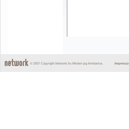
© 2007 Copyright Network.hu Minden jog fenntartva.
Impress