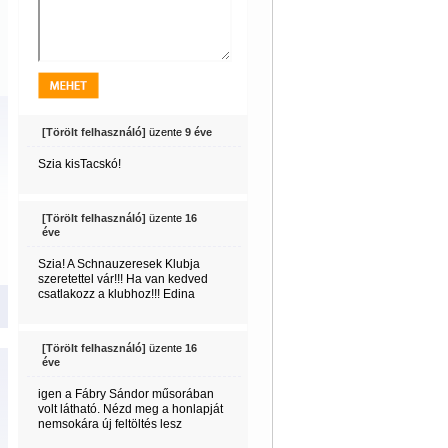
[Törölt felhasználó]
üzente
9 éve
Szia kisTacskó!
[Törölt felhasználó]
üzente
16
éve
Szia! A Schnauzeresek Klubja
szeretettel vár!!! Ha van kedved
csatlakozz a klubhoz!!! Edina
[Törölt felhasználó]
üzente
16
éve
igen a Fábry Sándor műsorában
volt látható. Nézd meg a honlapját
nemsokára új feltöltés lesz