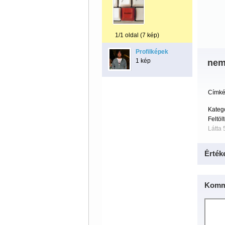
1/1 oldal (7 kép)
Profilképek
1 kép
nem
Címké
Kateg
Feltöl
Látta 
Érték
Komm