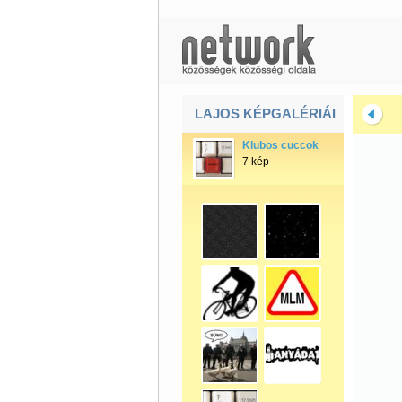
LAJOS KÉPGALÉRIÁI
Klubos cuccok
7 kép