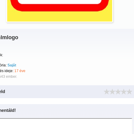
lmlogo
k:
ória:
Saját
tés ideje:
17 éve
543 ember.
eld
entáld!