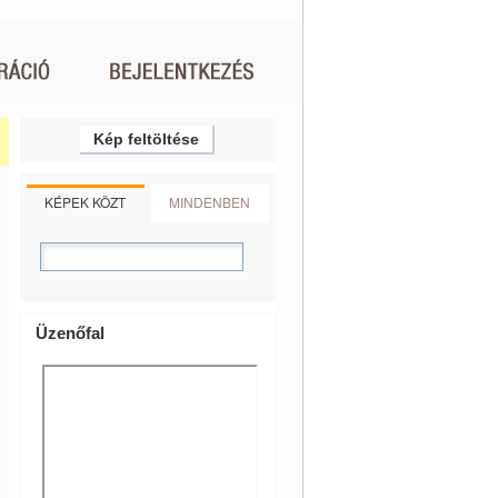
Kép feltöltése
KÉPEK KÖZT
MINDENBEN
Üzenőfal