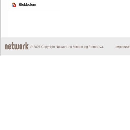
Blokkolom
© 2007 Copyright Network.hu Minden jog fenntartva.
Impress