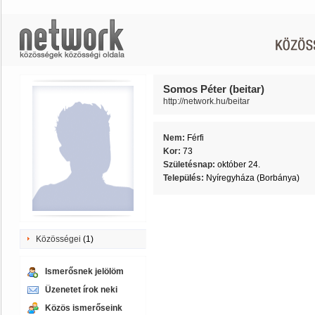
Somos Péter (beitar)
http://network.hu/beitar
Nem:
Férfi
Kor:
73
Születésnap:
október 24.
Település:
Nyíregyháza (Borbánya)
Közösségei
(1)
Ismerősnek jelölöm
Üzenetet írok neki
Közös ismerőseink