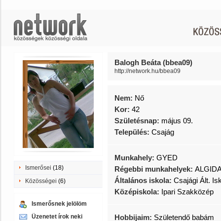
Balogh Beáta (bbea09)
http://network.hu/bbea09
Nem:
Nő
Kor:
42
Születésnap:
május 09.
Település:
Csajág
Munkahely:
GYED
Ismerősei
(18)
Régebbi munkahelyek:
ALGID
Általános iskola:
Csajági Ált. Is
Közösségei
(6)
Középiskola:
Ipari Szakközép
Ismerősnek jelölöm
Üzenetet írok neki
Hobbijaim:
Születendő babám