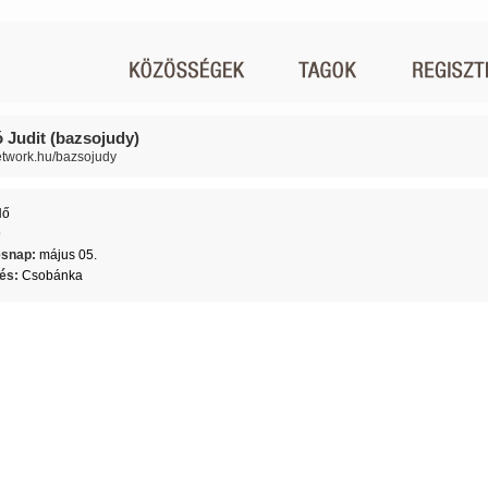
 Judit (bazsojudy)
network.hu/bazsojudy
Nő
9
ésnap:
május 05.
lés:
Csobánka