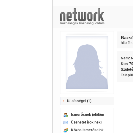
Bazsó
http://
Nem:
Kor:
7
Szület
Telepü
Közösségei
(1)
Ismerősnek jelölöm
Üzenetet írok neki
Közös ismerőseink