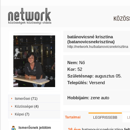
batánovicsné krisztina
(batanovicsnekrisztina)
http://network.hu/batanovicsnekrisztina
Nem:
Nő
Kor:
52
Születésnap:
augusztus 05.
Település:
Versend
Hobbijaim:
zene auto
Ismerősei
(71)
Közösségei
(4)
Képei
(7)
LEGFRISSEBB
L
Tartalmai
Ismerősnek jelölöm
16 éve
batanovicsnekrisztina
felt