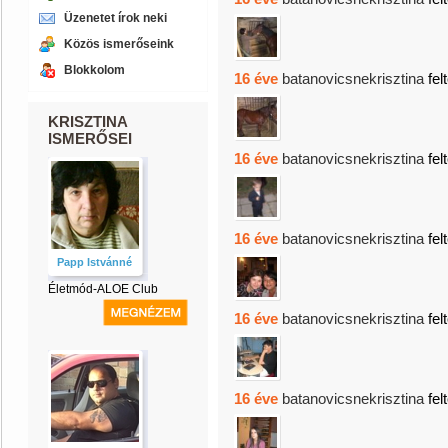
Üzenetet írok neki
Közös ismerőseink
Blokkolom
16 éve
batanovicsnekrisztina
felt
KRISZTINA
ISMERŐSEI
16 éve
batanovicsnekrisztina
felt
16 éve
batanovicsnekrisztina
felt
Papp Istvánné
Életmód-ALOE Club
16 éve
batanovicsnekrisztina
felt
16 éve
batanovicsnekrisztina
felt