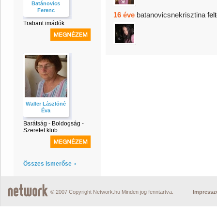
Batánovics
Ferenc
16 éve
batanovicsnekrisztina
felt
Trabant imádók
Waller Lászlóné
Éva
Barátság - Boldogság -
Szeretet klub
Összes ismerőse
© 2007 Copyright Network.hu Minden jog fenntartva.
Impress