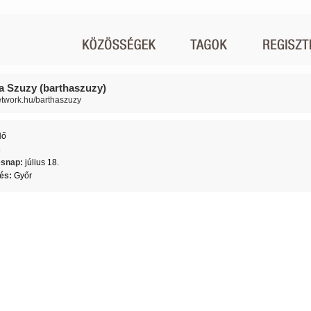
a Szuzy (barthaszuzy)
network.hu/barthaszuzy
Nő
8
ésnap:
július 18.
lés:
Győr