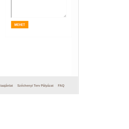
iaajánlat
Széchenyi Terv Pályázat
FAQ