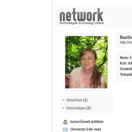
Barth
http://
Nem:
Kor:
6
Szület
Telepü
Ismerősei
(1)
Közösségei
(2)
Ismerősnek jelölöm
Üzenetet írok neki