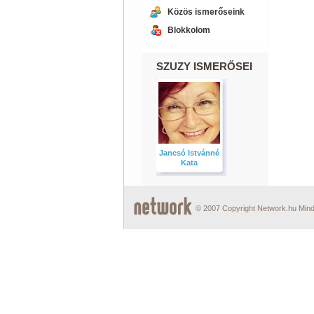
Közös ismerőseink
Blokkolom
SZUZY ISMERŐSEI
Jancsó Istvánné
Kata
© 2007 Copyright Network.hu Minde