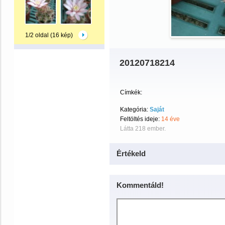
1/2 oldal (16 kép)
20120718214
Címkék:
Kategória:
Saját
Feltöltés ideje:
14 éve
Látta 218 ember.
Értékeld
Kommentáld!